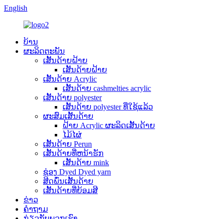
English
ບ້ານ
ຜະລິດຕະພັນ
ເສັ້ນດ້າຍຝ້າຍ
ເສັ້ນດ້າຍຝ້າຍ
ເສັ້ນດ້າຍ Acrylic
ເສັ້ນດ້າຍ cashmelties acrylic
ເສັ້ນດ້າຍ polyester
ເສັ້ນດ້າຍ polyester ທີ່ໃຊ້ແລ້ວ
ຜະສົມເສັ້ນດ້າຍ
ຝ້າຍ Acrylic ຜະລິດເສັ້ນດ້າຍ
ໄມ້ໄຜ່
ເສັ້ນດ້າຍ Perun
ເສັ້ນດ້າຍທີ່ຫນ້າຮັກ
ເສັ້ນດ້າຍ mink
ຊ່ອງ Dyed Dyed yarn
ສີດພົ່ນເສັ້ນດ້າຍ
ເສັ້ນດ້າຍທີ່ຍ້ອມສີ
ຂ່າວ
ຄໍາຖາມ
ກ່ຽວກັບພວກເຮົາ