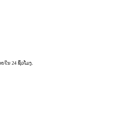
ໃນ 24 ຊົ່ວໂມງ.