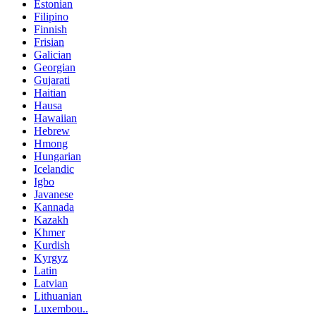
Estonian
Filipino
Finnish
Frisian
Galician
Georgian
Gujarati
Haitian
Hausa
Hawaiian
Hebrew
Hmong
Hungarian
Icelandic
Igbo
Javanese
Kannada
Kazakh
Khmer
Kurdish
Kyrgyz
Latin
Latvian
Lithuanian
Luxembou..