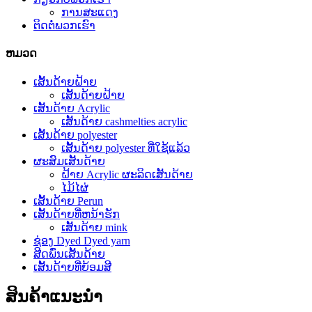
ການສະແດງ
ຕິດຕໍ່ພວກເຮົາ
ຫມວດ
ເສັ້ນດ້າຍຝ້າຍ
ເສັ້ນດ້າຍຝ້າຍ
ເສັ້ນດ້າຍ Acrylic
ເສັ້ນດ້າຍ cashmelties acrylic
ເສັ້ນດ້າຍ polyester
ເສັ້ນດ້າຍ polyester ທີ່ໃຊ້ແລ້ວ
ຜະສົມເສັ້ນດ້າຍ
ຝ້າຍ Acrylic ຜະລິດເສັ້ນດ້າຍ
ໄມ້ໄຜ່
ເສັ້ນດ້າຍ Perun
ເສັ້ນດ້າຍທີ່ຫນ້າຮັກ
ເສັ້ນດ້າຍ mink
ຊ່ອງ Dyed Dyed yarn
ສີດພົ່ນເສັ້ນດ້າຍ
ເສັ້ນດ້າຍທີ່ຍ້ອມສີ
ສິນຄ້າແນະນໍາ