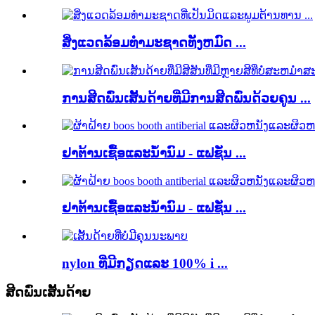
ສິ່ງແວດລ້ອມທໍາມະຊາດທັງຫມົດ ...
ການສີດພົ່ນເສັ້ນດ້າຍທີ່ມີການສີດພົ່ນດ້ວຍຄູນ ...
ຢາຕ້ານເຊື້ອແລະນ້ໍານົມ - ແຟຊັ່ນ ...
ຢາຕ້ານເຊື້ອແລະນ້ໍານົມ - ແຟຊັ່ນ ...
nylon ທີ່ມີກຽດແລະ 100% i ...
ສີດພົ່ນເສັ້ນດ້າຍ