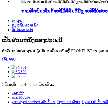
ການສີດພົ່ນເສັ້ນດ້າຍທີ່ມີສີສັນທີ່ມີຫຼາຍສີທີ່ບໍ່ສ
ຄໍາຖາມ
ກ່ຽວກັບພວກເຮົາ
ຕິດຕໍ່ພວກເຮົາ
ເປັນສ່ວນຫນຶ່ງຂອງປະເພນີ
ສໍາລັບການສອບຖາມກ່ຽວກັບຜະລິດຕະພັນຫຼື PRONELIST ຂອງພວກເຮ
ເລັ່ຍລາຍ
©ລິຂະສິດ - 2010-2022: ລິຂະສິດ:.
ແຜນຜັງ
amp Mobile
yarn dyed combed ເສັ້ນຝ້າຍ
,
Dyed bci ຝ້າຍ
,
Dyed OE ຝ້າຍຝ