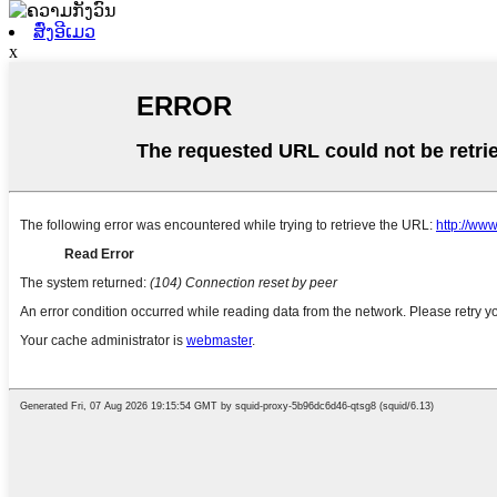
ສົ່ງອີເມວ
x