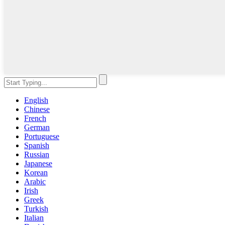
English
Chinese
French
German
Portuguese
Spanish
Russian
Japanese
Korean
Arabic
Irish
Greek
Turkish
Italian