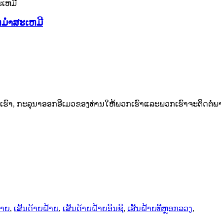
ະຫມໍ່າສະເຫມີ
ົາ, ກະລຸນາອອກອີເມວຂອງທ່ານໃຫ້ພວກເຮົາແລະພວກເຮົາຈະຕິດຕໍ່ພາຍ
້າຍ
,
ເສັ້ນດ້າຍຝ້າຍ
,
ເສັ້ນດ້າຍຝ້າຍອິນຊີ
,
ເສັ້ນຝ້າຍທີ່ຫຼອກລວງ
,