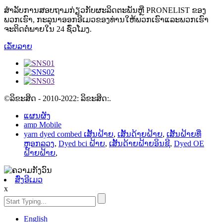
ສໍາລັບການສອບຖາມກ່ຽວກັບຜະລິດຕະພັນຫຼື PRONELIST ຂອງ
ພວກເຮົາ, ກະລຸນາອອກອີເມວຂອງທ່ານໃຫ້ພວກເຮົາແລະພວກເຮົາ
ຈະຕິດຕໍ່ພາຍໃນ 24 ຊົ່ວໂມງ.
ເລັ່ຍລາຍ
©ລິຂະສິດ - 2010-2022: ລິຂະສິດ:.
ແຜນຜັງ
amp Mobile
yarn dyed combed ເສັ້ນຝ້າຍ
,
ເສັ້ນດ້າຍຝ້າຍ
,
ເສັ້ນຝ້າຍທີ່
ຫຼອກລວງ
,
Dyed bci ຝ້າຍ
,
ເສັ້ນດ້າຍຝ້າຍອິນຊີ
,
Dyed OE
ຝ້າຍຝ້າຍ
,
ສົ່ງອີເມວ
x
English