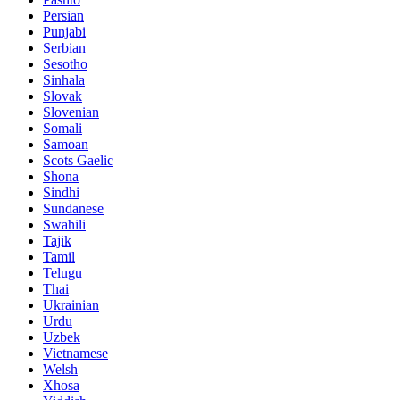
Persian
Punjabi
Serbian
Sesotho
Sinhala
Slovak
Slovenian
Somali
Samoan
Scots Gaelic
Shona
Sindhi
Sundanese
Swahili
Tajik
Tamil
Telugu
Thai
Ukrainian
Urdu
Uzbek
Vietnamese
Welsh
Xhosa