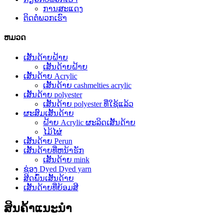
ການສະແດງ
ຕິດຕໍ່ພວກເຮົາ
ຫມວດ
ເສັ້ນດ້າຍຝ້າຍ
ເສັ້ນດ້າຍຝ້າຍ
ເສັ້ນດ້າຍ Acrylic
ເສັ້ນດ້າຍ cashmelties acrylic
ເສັ້ນດ້າຍ polyester
ເສັ້ນດ້າຍ polyester ທີ່ໃຊ້ແລ້ວ
ຜະສົມເສັ້ນດ້າຍ
ຝ້າຍ Acrylic ຜະລິດເສັ້ນດ້າຍ
ໄມ້ໄຜ່
ເສັ້ນດ້າຍ Perun
ເສັ້ນດ້າຍທີ່ຫນ້າຮັກ
ເສັ້ນດ້າຍ mink
ຊ່ອງ Dyed Dyed yarn
ສີດພົ່ນເສັ້ນດ້າຍ
ເສັ້ນດ້າຍທີ່ຍ້ອມສີ
ສິນຄ້າແນະນໍາ