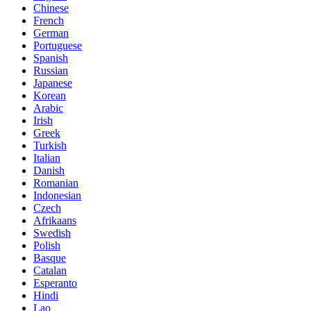
Chinese
French
German
Portuguese
Spanish
Russian
Japanese
Korean
Arabic
Irish
Greek
Turkish
Italian
Danish
Romanian
Indonesian
Czech
Afrikaans
Swedish
Polish
Basque
Catalan
Esperanto
Hindi
Lao