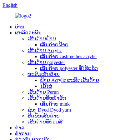
English
ບ້ານ
ຜະລິດຕະພັນ
ເສັ້ນດ້າຍຝ້າຍ
ເສັ້ນດ້າຍຝ້າຍ
ເສັ້ນດ້າຍ Acrylic
ເສັ້ນດ້າຍ cashmelties acrylic
ເສັ້ນດ້າຍ polyester
ເສັ້ນດ້າຍ polyester ທີ່ໃຊ້ແລ້ວ
ຜະສົມເສັ້ນດ້າຍ
ຝ້າຍ Acrylic ຜະລິດເສັ້ນດ້າຍ
ໄມ້ໄຜ່
ເສັ້ນດ້າຍ Perun
ເສັ້ນດ້າຍທີ່ຫນ້າຮັກ
ເສັ້ນດ້າຍ mink
ຊ່ອງ Dyed Dyed yarn
ສີດພົ່ນເສັ້ນດ້າຍ
ເສັ້ນດ້າຍທີ່ຍ້ອມສີ
ຂ່າວ
ຄໍາຖາມ
ກ່ຽວກັບພວກເຮົາ