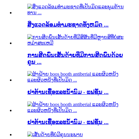
ສິ່ງແວດລ້ອມທໍາມະຊາດທັງຫມົດ ...
ການສີດພົ່ນເສັ້ນດ້າຍທີ່ມີການສີດພົ່ນດ້ວຍ
ຄູນ ...
ຢາຕ້ານເຊື້ອແລະນ້ໍານົມ - ແຟຊັ່ນ ...
ຢາຕ້ານເຊື້ອແລະນ້ໍານົມ - ແຟຊັ່ນ ...