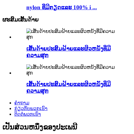
nylon ທີ່ມີກຽດແລະ 100% i ...
ຜະສົມເສັ້ນດ້າຍ
ເສັ້ນດ້າຍປະສົມຝ້າຍແລະຜິວຫນັງທີ່ມີ
ຄວາມສຸກ
ເສັ້ນດ້າຍປະສົມຝ້າຍແລະຜິວຫນັງທີ່ມີ
ຄວາມສຸກ
ຄໍາຖາມ
ກ່ຽວກັບພວກເຮົາ
ຕິດຕໍ່ພວກເຮົາ
ເປັນສ່ວນຫນຶ່ງຂອງປະເພນີ