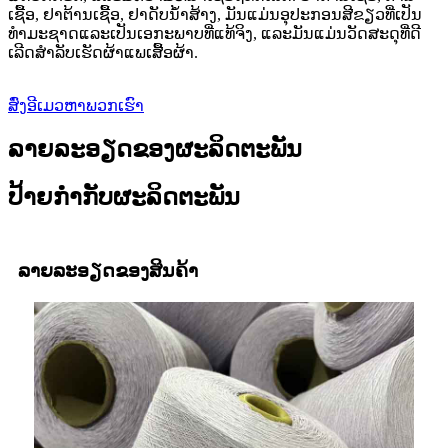
ເຊື້ອ, ຢາຕ້ານເຊື້ອ, ຢາດັບນ້ໍາສ້າງ, ມັນແມ່ນອຸປະກອນສີຂຽວທີ່ເປັນ
ທໍາມະຊາດແລະເປັນເອກະພາບທີ່ແທ້ຈິງ, ແລະມັນແມ່ນວັດສະດຸທີ່ດີ
ເລີດສໍາລັບເຮັດຜ້າແພເສື້ອຜ້າ.
ສົ່ງອີເມວຫາພວກເຮົາ
ລາຍລະອຽດຂອງຜະລິດຕະພັນ
ປ້າຍກໍາກັບຜະລິດຕະພັນ
ລາຍລະອຽດຂອງສິນຄ້າ