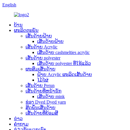
English
ບ້ານ
ຜະລິດຕະພັນ
ເສັ້ນດ້າຍຝ້າຍ
ເສັ້ນດ້າຍຝ້າຍ
ເສັ້ນດ້າຍ Acrylic
ເສັ້ນດ້າຍ cashmelties acrylic
ເສັ້ນດ້າຍ polyester
ເສັ້ນດ້າຍ polyester ທີ່ໃຊ້ແລ້ວ
ຜະສົມເສັ້ນດ້າຍ
ຝ້າຍ Acrylic ຜະລິດເສັ້ນດ້າຍ
ໄມ້ໄຜ່
ເສັ້ນດ້າຍ Perun
ເສັ້ນດ້າຍທີ່ຫນ້າຮັກ
ເສັ້ນດ້າຍ mink
ຊ່ອງ Dyed Dyed yarn
ສີດພົ່ນເສັ້ນດ້າຍ
ເສັ້ນດ້າຍທີ່ຍ້ອມສີ
ຂ່າວ
ຄໍາຖາມ
ກ່ຽວກັບພວກເຮົາ