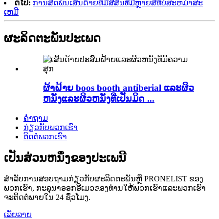
ຕໍ່ໄປ:
ການສີດພົ່ນເສັ້ນດ້າຍທີ່ມີສີສັນທີ່ມີຫຼາຍສີທີ່ບໍ່ສະຫມໍ່າສະ
ເຫມີ
ຜະລິດຕະພັນປະເພດ
ຜ້າຝ້າຍ boos booth antiberial ແລະຜິວ
ຫນັງແລະຜິວຫນັງທີ່ເປັນມິດ ...
ຄໍາຖາມ
ກ່ຽວກັບພວກເຮົາ
ຕິດຕໍ່ພວກເຮົາ
ເປັນສ່ວນຫນຶ່ງຂອງປະເພນີ
ສໍາລັບການສອບຖາມກ່ຽວກັບຜະລິດຕະພັນຫຼື PRONELIST ຂອງ
ພວກເຮົາ, ກະລຸນາອອກອີເມວຂອງທ່ານໃຫ້ພວກເຮົາແລະພວກເຮົາ
ຈະຕິດຕໍ່ພາຍໃນ 24 ຊົ່ວໂມງ.
ເລັ່ຍລາຍ