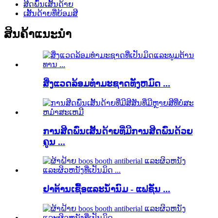
ສີດພົ່ນເສັ້ນດ້າຍ
ເສັ້ນດ້າຍທີ່ຍ້ອມສີ
ສິນຄ້າແນະນໍາ
ສິ່ງແວດລ້ອມທໍາມະຊາດທັງຫມົດ ...
ການສີດພົ່ນເສັ້ນດ້າຍທີ່ມີການສີດພົ່ນດ້ວຍ
ຄູນ ...
ຢາຕ້ານເຊື້ອແລະນ້ໍານົມ - ແຟຊັ່ນ ...