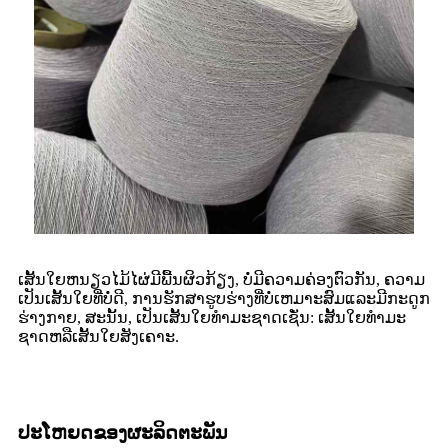
ເສັ້ນໃຍຫນຽວໄມ້ໄຜ່ມີພື້ນຜິວກ້ຽງ, ບໍ່ມີຄວາມຄ່ອງຕົວກັນ, ຄວາມ
ເປັນເສັ້ນໃຍທີ່ບໍ່ດີ, ການຮັກສາຮູບຮ່າງທີ່ບໍ່ເຫມາະສົມແລະມີກະດູກ
ຮ່າງກາຍ, ສະນັ້ນ, ເປັນເສັ້ນໃຍທໍາມະຊາດເຊັ່ນ: ເສັ້ນໃຍທໍາມະ
ຊາດຫລືເສັ້ນໃຍສັງເຄາະ.
ປະໂຫຍດຂອງຜະລິດຕະພັນ