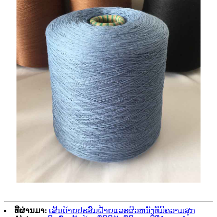
ທີ່ຜ່ານມາ:
ເສັ້ນດ້າຍປະສົມຝ້າຍແລະຜິວຫນັງທີ່ມີຄວາມສຸກ