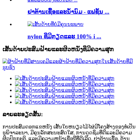
ຢາຕ້ານເຊື້ອແລະນ້ໍານົມ - ແຟຊັ່ນ ...
nylon ທີ່ມີກຽດແລະ 100% i ...
ເສັ້ນດ້າຍປະສົມຝ້າຍແລະຜິວຫນັງທີ່ມີຄວາມສຸກ
ລາຍລະອຽດສັ້ນ:
ການປະສົມດອກແຂຫນັງ ເສັ້ນໃຍຫນຽວໄມ້ໄຜ່ມີໂຄງສ້າງຂອງທໍ່ເປັນ
ຮູພິຈາລະນາ, ມີຄຸນລັກສະນະສົດໃສ, ການດູດຊຶມທີ່ດີແລະມີຄວາມ
ຜິດປົກກະຕິ, ແລະມີຄວາມຫນ້າເຊື່ອຖືທີ່ດີເລີດ. ຢາຕ້ານເຊື້ອ, ຕ້ານ