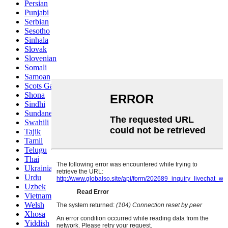
Persian
Punjabi
Serbian
Sesotho
Sinhala
Slovak
Slovenian
Somali
Samoan
Scots Gaelic
Shona
Sindhi
Sundanese
Swahili
Tajik
Tamil
Telugu
Thai
Ukrainian
Urdu
Uzbek
Vietnamese
Welsh
Xhosa
Yiddish