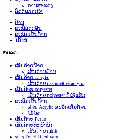
ການສະແດງ
ຕິດຕໍ່ພວກເຮົາ
ບ້ານ
ຜະລິດຕະພັນ
ຜະສົມເສັ້ນດ້າຍ
ໄມ້ໄຜ່
ຫມວດ
ເສັ້ນດ້າຍຝ້າຍ
ເສັ້ນດ້າຍຝ້າຍ
ເສັ້ນດ້າຍ Acrylic
ເສັ້ນດ້າຍ cashmelties acrylic
ເສັ້ນດ້າຍ polyester
ເສັ້ນດ້າຍ polyester ທີ່ໃຊ້ແລ້ວ
ຜະສົມເສັ້ນດ້າຍ
ຝ້າຍ Acrylic ຜະລິດເສັ້ນດ້າຍ
ໄມ້ໄຜ່
ເສັ້ນດ້າຍ Perun
ເສັ້ນດ້າຍທີ່ຫນ້າຮັກ
ເສັ້ນດ້າຍ mink
ຊ່ອງ Dyed Dyed yarn