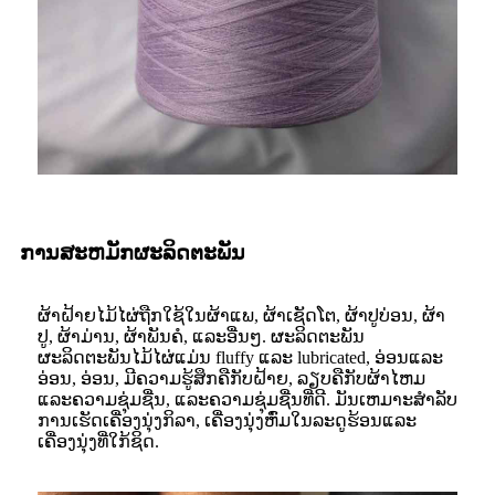
ການສະຫມັກຜະລິດຕະພັນ
ຜ້າຝ້າຍໄມ້ໄຜ່ຖືກໃຊ້ໃນຜ້າແພ, ຜ້າເຊັດໂຕ, ຜ້າປູບ່ອນ, ຜ້າ
ປູ, ຜ້າມ່ານ, ຜ້າພັນຄໍ, ແລະອື່ນໆ. ຜະລິດຕະພັນ
ຜະລິດຕະພັນໄມ້ໄຜ່ແມ່ນ fluffy ແລະ lubricated, ອ່ອນແລະ
ອ່ອນ, ອ່ອນ, ມີຄວາມຮູ້ສຶກຄືກັບຝ້າຍ, ລຽບຄືກັບຜ້າໄຫມ
ແລະຄວາມຊຸ່ມຊື່ນ, ແລະຄວາມຊຸ່ມຊື່ນທີ່ດີ. ມັນເຫມາະສໍາລັບ
ການເຮັດເຄື່ອງນຸ່ງກິລາ, ເຄື່ອງນຸ່ງຫົ່ມໃນລະດູຮ້ອນແລະ
ເຄື່ອງນຸ່ງທີ່ໃກ້ຊິດ.