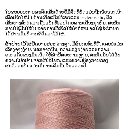
ໃນຂະບວນການຜະລິດເສັ້ນດ້າຍທີ່ມີສິດທິບັດແມ່ນຖືກຮັບຮອງເອົາ
ເພື່ອເຮັດໃຫ້ມັນຕ້ານເຊື້ອແບັກທີເຣຍແລະ bacteriostatic, ຕັດ
ເສັ້ນທາງສົ່ງຕໍ່ຂອງເຊື້ອແບັກທີເຣຍໂດຍຜ່ານເຄື່ອງນຸ່ງຫົ່ມ. ສະນັ້ນ
ການໃຊ້ມັນໃສ່ໃນລາຍການທີ່ເຮັດໃສ່ຕໍ່າກໍ່ສາມາດໃຊ້ປະໂຫຍດ
ໄດ້ຢ່າງເຕັມທີ່ຈາກຂໍ້ດີຂອງໄມ້ໄຜ່.
ຜ້າຝ້າຍໄມ້ໄຜ່ມີຄວາມສະຫວ່າງສູງ, ມີຜົນກະທົບທີ່ດີ, ແລະບໍ່ແມ່ນ
ເລື່ອງຈາງງ່າຍ. ນອກຈາກນັ້ນ, ຄວາມລຽບງ່າຍແລະຄວາມ
ຄ່ອງແຄ້ວຂອງມັນເຮັດໃຫ້ຜ້ານີ້ສວຍງາມຫຼາຍ, ສະນັ້ນມັນໄດ້ຮັບ
ຄວາມໂປດປານຈາກຜູ້ບໍລິໂພກ, ແລະຄວາມຕ້ອງການຂອງ
ຜະລິດຕະພັນແມ່ນມີການເພີ່ມຂື້ນໃນແຕ່ລະປີ.