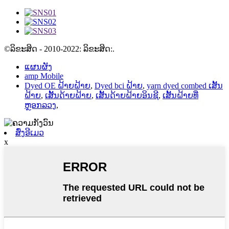
©ລິຂະສິດ - 2010-2022: ລິຂະສິດ:.
ແຜນຜັງ
amp Mobile
Dyed OE ຝ້າຍຝ້າຍ
,
Dyed bci ຝ້າຍ
,
yarn dyed combed ເສັ້ນ
ຝ້າຍ
,
ເສັ້ນດ້າຍຝ້າຍ
,
ເສັ້ນດ້າຍຝ້າຍອິນຊີ
,
ເສັ້ນຝ້າຍທີ່
ຫຼອກລວງ
,
ສົ່ງອີເມວ
x