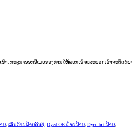
ົາ, ກະລຸນາອອກອີເມວຂອງທ່ານໃຫ້ພວກເຮົາແລະພວກເຮົາຈະຕິດຕໍ່ພາຍ
້າຍ
,
ເສັ້ນດ້າຍຝ້າຍອິນຊີ
,
Dyed OE ຝ້າຍຝ້າຍ
,
Dyed bci ຝ້າຍ
,