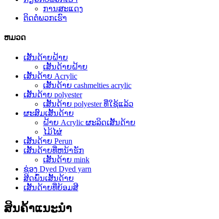
ການສະແດງ
ຕິດຕໍ່ພວກເຮົາ
ຫມວດ
ເສັ້ນດ້າຍຝ້າຍ
ເສັ້ນດ້າຍຝ້າຍ
ເສັ້ນດ້າຍ Acrylic
ເສັ້ນດ້າຍ cashmelties acrylic
ເສັ້ນດ້າຍ polyester
ເສັ້ນດ້າຍ polyester ທີ່ໃຊ້ແລ້ວ
ຜະສົມເສັ້ນດ້າຍ
ຝ້າຍ Acrylic ຜະລິດເສັ້ນດ້າຍ
ໄມ້ໄຜ່
ເສັ້ນດ້າຍ Perun
ເສັ້ນດ້າຍທີ່ຫນ້າຮັກ
ເສັ້ນດ້າຍ mink
ຊ່ອງ Dyed Dyed yarn
ສີດພົ່ນເສັ້ນດ້າຍ
ເສັ້ນດ້າຍທີ່ຍ້ອມສີ
ສິນຄ້າແນະນໍາ