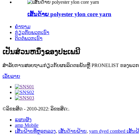
ເສັ້ນດ້າຍ polyester ylon core yarn
ຄໍາຖາມ
ກ່ຽວກັບພວກເຮົາ
ຕິດຕໍ່ພວກເຮົາ
ເປັນສ່ວນຫນຶ່ງຂອງປະເພນີ
ສໍາລັບການສອບຖາມກ່ຽວກັບຜະລິດຕະພັນຫຼື PRONELIST ຂອງພວກເຮ
ເລັ່ຍລາຍ
©ລິຂະສິດ - 2010-2022: ລິຂະສິດ:.
ແຜນຜັງ
amp Mobile
ເສັ້ນຝ້າຍທີ່ຫຼອກລວງ
,
ເສັ້ນດ້າຍຝ້າຍ
,
yarn dyed combed ເສັ້ນຝ