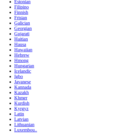
Estonian
Filipino
Finnish
Frisian
Galician
Georgian
Gujarati
Haitian
Hausa
Hawaiian
Hebrew
Hmong
Hungarian
Icelandic
Igbo
Javanese
Kannada
Kazakh
Khmer
Kurdish
Kyrgyz
Latin
Latvian
Lithuanian
Luxembou..