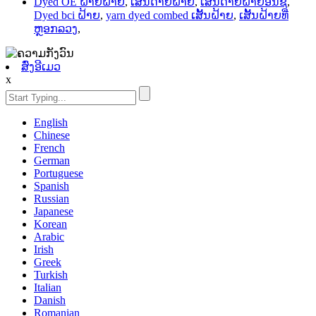
Dyed OE ຝ້າຍຝ້າຍ
,
ເສັ້ນດ້າຍຝ້າຍ
,
ເສັ້ນດ້າຍຝ້າຍອິນຊີ
,
Dyed bci ຝ້າຍ
,
yarn dyed combed ເສັ້ນຝ້າຍ
,
ເສັ້ນຝ້າຍທີ່
ຫຼອກລວງ
,
ສົ່ງອີເມວ
x
English
Chinese
French
German
Portuguese
Spanish
Russian
Japanese
Korean
Arabic
Irish
Greek
Turkish
Italian
Danish
Romanian