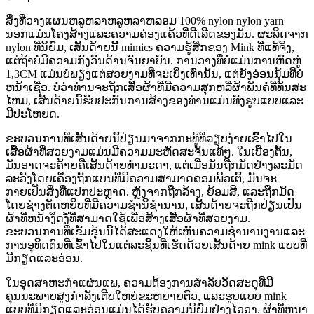
ສິ່ງທີ່ວາງແຜນຫລູຫລາຫລູຫລາຫລອມ 100% nylon nylon yarn
ນອກແມ່ນໂຄງສ້າງແລະຄວາມຄ່ອງແຄ້ວທີ່ດີເລີດຂອງມັນ. ຜະລິດຈາກ
nylon ທີ່ນິຍົມ, ເສັ້ນດ້າຍນີ້ mimics ຄວາມຮູ້ສຶກຂອງ Mink ທີ່ແທ້ຈິງ,
ແຕ່ຖ້າບໍ່ມີຄວາມກັງວົນດ້ານຈັນຍາບັນ. ການວາງທີ່ບໍ່ແມ່ນການຫົດຫູ່
1,3CM ແມ່ນບໍ່ພຽງແຕ່ສວຍງາມທີ່ຈະເບິ່ງເທົ່ານັ້ນ, ແຕ່ຍັງອ່ອນນຸ້ມທີ່ບໍ່
ຫນ້າເຊື່ອ. ບໍ່ວ່າທ່ານຈະຖັກເສື້ອຜ້າທີ່ມີຄວາມສຸກຫລືຜ້າພັນຄໍທີ່ທັນສະ
ໄຫມ, ເສັ້ນດ້າຍນີ້ຮັບປະກັນການສ້າງຂອງທ່ານແມ່ນທັງຮູບແບບແລະ
ມີປະໂຫຍດ.
ຂະບວນການທີ່ເສັ້ນດ້າຍນີ້ປ່ຽນມາຈາກກະທູ້ທີ່ລຽບງ່າຍເຂົ້າໄປໃນ
ເສື້ອຜ້າທີ່ສວຍງາມແມ່ນມີຄວາມມະຫັດສະຈັນແທ້ໆ. ໃນເບື້ອງຕົ້ນ,
ມັນອາດຈະຄ້າຍຄືເສັ້ນດ້າຍທໍາມະດາ, ແຕ່ເມື່ອມັນຖືກມັດຢ່າງລະມັດ
ລະວັງໂດຍເຄື່ອງຖັກແບນທີ່ມີຄວາມສາມາດຄອມພິວເຕີ້, ມັນຈະ
ກາຍເປັນສິ່ງທີ່ແປກປະຫຼາດ. ຫຼັງຈາກຖືກລ້າງ, ຍ້ອມສີ, ແລະຖືກມັດ
ໂດຍຊ່າງຕັດຫຍິບທີ່ມີຄວາມຊໍານິຊໍານານ, ເສັ້ນດ້າຍຈະຖືກປ່ຽນເປັນ
ຜ້າທີ່ຫນ້າງຶດງໍ້ທີ່ສາມາດໃຊ້ເພື່ອສ້າງເສື້ອຜ້າທີ່ສວຍງາມ.
ຂະບວນການທີ່ເຂັ້ມຂຸ້ນນີ້ໄດ້ສະແດງໃຫ້ເຫັນຄວາມຊໍານານງານແລະ
ການອຸທິດຕົນທີ່ເຂົ້າໄປໃນແຕ່ລະຊິ້ນທີ່ເຮັດດ້ວຍເສັ້ນດ້າຍ mink ແບບທີ່
ມີກຽດແລະອ່ອນ.
ໃນອຸດສາຫະກໍາແຜ່ນແພ, ຄວາມຕ້ອງການສໍາລັບວັດສະດຸທີ່ມີ
ຄຸນນະພາບສູງກໍາລັງເຕີບໃຫຍ່ຂະຫຍາຍຕົວ, ແລະຮູບແບບ mink
ແບບທີ່ມີກຽດແລະອ່ອນແມ່ນໄດ້ຮັບຄວາມນິຍົມຢ່າງໄວວາ. ຜ້າທີ່ຫນາ