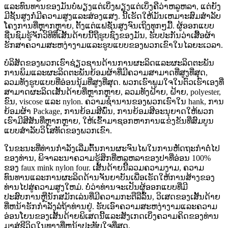
ແລະທົນທານຂອງມັນບໍ່ພຽງແຕ່ເບິ່ງພຽງແຕ່ເບິ່ງຄືວ່າຫລູຫລາ, ແຕ່ຍັງ
ມີຊັ້ນສູງກໍ່ມີຄວາມສູງແລະສ່ອງແສງ. ນີ້ເຮັດໃຫ້ມັນເຫມາະສົມສໍາລັບ
ໂຄງການທີ່ຫຼາກຫຼາຍ, ຕັ້ງແຕ່ແຟຊັ່ນສູງຈົນເຖິງທຸກໆມື້. ຜູ້ອອກແບບ
ຊື່ນຊົມຮູ້ຈັກວິທີທີ່ເສັ້ນດ້າຍນີ້ຖືຮູບຊົງຂອງມັນ, ຮັບປະກັນວ່າເສື້ອຜ້າ
ຮັກສາຄວາມສະຫງ່າງາມແລະຮູບແບບຂອງພວກເຂົາໃນໄລຍະເວລາ.
ບໍລິສັດຂອງພວກເຮົາຊ່ຽວຊານດ້ານການຜະລິດແລະຜະລິດຕະພັນ
ການພິມແລະຜະລິດຕະພັນຍ້ອມຜ້າທີ່ມີຄວາມສາມາດທີ່ສູງທີ່ສຸດ,
ລວມທັງຮູບແບບທີ່ອ່ອນນຸ້ມທີ່ສູງທີ່ສຸດ. ພວກເຮົາພູມໃຈໃນຕົວເຮົາເອງທີ່
ສາມາດຜະລິດເສັ້ນດ້າຍທີ່ຫຼາກຫຼາຍ, ລວມທັງຝ້າຍ, ຝ້າຍ, polyester,
ຂົນ, viscose ແລະ nylon. ຄວາມຊໍານານຂອງພວກເຮົາໃນ hank, ການ
ຍ້ອມຜ້າ Package, ການຍ້ອມສີພົ່ນ, ການຍ້ອມສີອະນຸຍາດໃຫ້ພວກ
ເຮົາມີສີສັນທີ່ຫຼາກຫຼາຍ, ໃຫ້ເຂົ້າມາຊອກຫາການແຂ່ງຂັນທີ່ສົມບູນ
ແບບສໍາລັບວິໄສທັດຂອງພວກເຂົາ.
ໃນຂະນະທີ່ທ່ານກໍາລັງເລີ່ມຕົ້ນການຜະຈົນໄພໃນການຫັດຖະກໍາຕໍ່ໄປ
ຂອງທ່ານ, ພິຈາລະນາຄວາມຮູ້ສຶກທີ່ຫລູຫລາຂອງປາທີ່ອ່ອນ 100%
ຂອງ faux mink nylon four. ເສັ້ນດ້າຍນີ້ລວມຄວາມງາມ, ຄວາມ
ທົນທານແລະການຜະລິດດ້ານຈັນຍາບັນເພື່ອເຮັດໃຫ້ການສ້າງຂອງ
ທ່ານໄປສູ່ຄວາມສູງໃຫມ່. ບໍ່ວ່າທ່ານຈະເປັນຜູ້ອອກແບບທີ່ມີ
ປະສົບການຫຼືນັກສມັກເລ່ນທີ່ມີຄວາມກະຕືລືລົ້ນ, ວິເສດຂອງເສັ້ນດ້າຍ
ທີ່ຫນ້າຮັກກໍາລັງລໍຖ້າທ່ານຢູ່. ຮັບເອົາຄວາມສະຫງ່າງາມແລະຄວາມ
ອ່ອນໂຍນຂອງເສັ້ນດ້າຍພິເສດນີ້ແລະສັງເກດເບິ່ງຄວາມຄິດຂອງທ່ານ
ມາສູ່ຊີວິດໃນທາງທີ່ຫນ້າປະທັບໃຈທີ່ສຸດ.