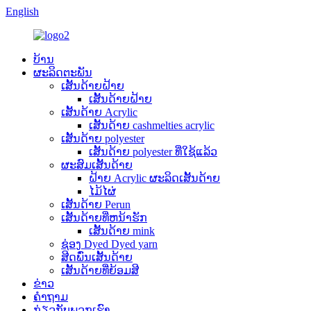
English
ບ້ານ
ຜະລິດຕະພັນ
ເສັ້ນດ້າຍຝ້າຍ
ເສັ້ນດ້າຍຝ້າຍ
ເສັ້ນດ້າຍ Acrylic
ເສັ້ນດ້າຍ cashmelties acrylic
ເສັ້ນດ້າຍ polyester
ເສັ້ນດ້າຍ polyester ທີ່ໃຊ້ແລ້ວ
ຜະສົມເສັ້ນດ້າຍ
ຝ້າຍ Acrylic ຜະລິດເສັ້ນດ້າຍ
ໄມ້ໄຜ່
ເສັ້ນດ້າຍ Perun
ເສັ້ນດ້າຍທີ່ຫນ້າຮັກ
ເສັ້ນດ້າຍ mink
ຊ່ອງ Dyed Dyed yarn
ສີດພົ່ນເສັ້ນດ້າຍ
ເສັ້ນດ້າຍທີ່ຍ້ອມສີ
ຂ່າວ
ຄໍາຖາມ
ກ່ຽວກັບພວກເຮົາ