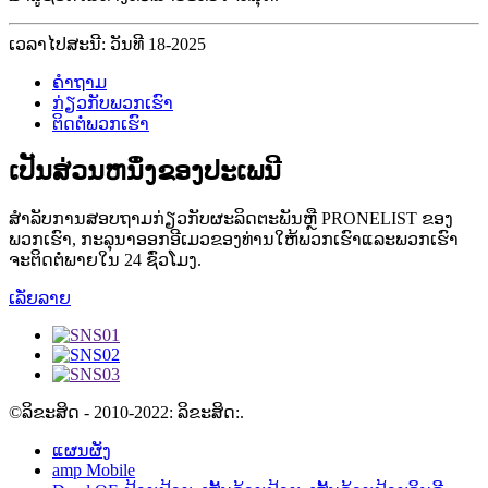
ເວລາໄປສະນີ: ວັນທີ 18-2025
ຄໍາຖາມ
ກ່ຽວກັບພວກເຮົາ
ຕິດຕໍ່ພວກເຮົາ
ເປັນສ່ວນຫນຶ່ງຂອງປະເພນີ
ສໍາລັບການສອບຖາມກ່ຽວກັບຜະລິດຕະພັນຫຼື PRONELIST ຂອງ
ພວກເຮົາ, ກະລຸນາອອກອີເມວຂອງທ່ານໃຫ້ພວກເຮົາແລະພວກເຮົາ
ຈະຕິດຕໍ່ພາຍໃນ 24 ຊົ່ວໂມງ.
ເລັ່ຍລາຍ
©ລິຂະສິດ - 2010-2022: ລິຂະສິດ:.
ແຜນຜັງ
amp Mobile