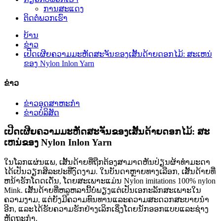
ການສະແດງ
ຕິດຕໍ່ພວກເຮົາ
ບ້ານ
ຂ່າວ
ເປີດເຜີຍຄວາມມະຫັດສະຈັນຂອງເສັ້ນດ້າຍດອກໄມ້: ສະເຫນ່
ຂອງ Nylon Inlon Yarn
ຂ່າວ
ຂ່າວອຸດສາຫະກໍາ
ຂ່າວບໍລິສັດ
ເປີດເຜີຍຄວາມມະຫັດສະຈັນຂອງເສັ້ນດ້າຍດອກໄມ້: ສະ
ເຫນ່ຂອງ Nylon Inlon Yarn
ໃນໂລກແຜ່ນແພ, ເສັ້ນດ້າຍທີ່ຖືກຕ້ອງສາມາດຫັນປ່ຽນຜ້າທໍາມະດາ
ໄດ້ເປັນວຽກສິລະປະທີ່ງົດງາມ. ໃນບັນດາຫຼາຍທາງເລືອກ, ເສັ້ນດ້າຍທີ່
ຫນ້າຮັກໂດດເດັ່ນ, ໂດຍສະເພາະແມ່ນ Nylon imitations 100% nylon
Mink. ເສັ້ນດ້າຍທີ່ຫລູຫລານີ້ບໍ່ພຽງແຕ່ເປັນເອກະລັກສະເພາະໃນ
ຄວາມງາມ, ແຕ່ຍັງມີຄວາມທົນທານແລະຄວາມສະດວກສະບາຍນໍາ
ອີກ, ແລະໄດ້ຮັບຄວາມຮັກຢ່າງເລິກເຊິ່ງໂດຍນັກອອກແບບແລະຊ່າງ
ຫັດຖະກໍາ.